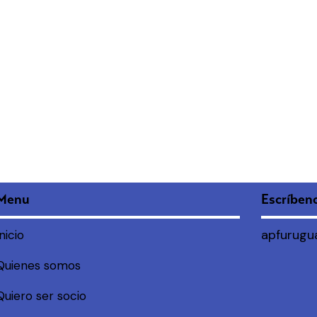
Menu
Escríben
apfurugu
Inicio
Quienes somos
Quiero ser socio