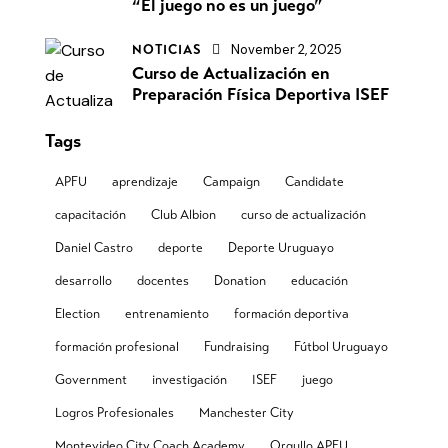
“El juego no es un juego”
November 2, 2025
NOTICIAS
Curso de Actualización en
Preparación Física Deportiva ISEF
Tags
APFU
aprendizaje
Campaign
Candidate
capacitación
Club Albion
curso de actualización
Daniel Castro
deporte
Deporte Uruguayo
desarrollo
docentes
Donation
educación
Election
entrenamiento
formación deportiva
formación profesional
Fundraising
Fútbol Uruguayo
Government
investigación
ISEF
juego
Logros Profesionales
Manchester City
Montevideo City Coach Academy
Orgullo APFU