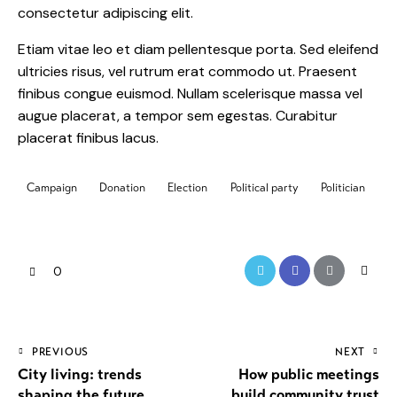
consectetur adipiscing elit.
Etiam vitae leo et diam pellentesque porta. Sed eleifend
ultricies risus, vel rutrum erat commodo ut. Praesent
finibus congue euismod. Nullam scelerisque massa vel
augue placerat, a tempor sem egestas. Curabitur
placerat finibus lacus.
Campaign
Donation
Election
Political party
Politician
0
PREVIOUS
NEXT
City living: trends
How public meetings
shaping the future
build community trust