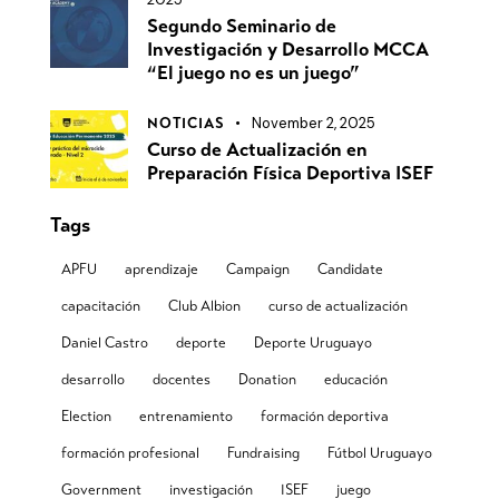
Segundo Seminario de
Investigación y Desarrollo MCCA
“El juego no es un juego”
November 2, 2025
NOTICIAS
Curso de Actualización en
Preparación Física Deportiva ISEF
Tags
APFU
aprendizaje
Campaign
Candidate
capacitación
Club Albion
curso de actualización
Daniel Castro
deporte
Deporte Uruguayo
desarrollo
docentes
Donation
educación
Election
entrenamiento
formación deportiva
formación profesional
Fundraising
Fútbol Uruguayo
Government
investigación
ISEF
juego