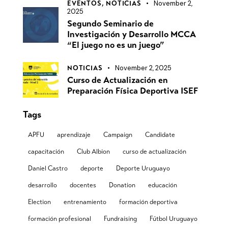
November 2,
EVENTOS,
NOTICIAS
2025
Segundo Seminario de
Investigación y Desarrollo MCCA
“El juego no es un juego”
November 2, 2025
NOTICIAS
Curso de Actualización en
Preparación Física Deportiva ISEF
Tags
APFU
aprendizaje
Campaign
Candidate
capacitación
Club Albion
curso de actualización
Daniel Castro
deporte
Deporte Uruguayo
desarrollo
docentes
Donation
educación
Election
entrenamiento
formación deportiva
formación profesional
Fundraising
Fútbol Uruguayo