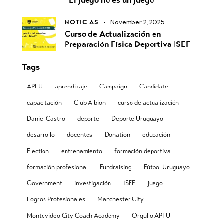
“El juego no es un juego”
November 2, 2025
NOTICIAS
Curso de Actualización en
Preparación Física Deportiva ISEF
Tags
APFU
aprendizaje
Campaign
Candidate
capacitación
Club Albion
curso de actualización
Daniel Castro
deporte
Deporte Uruguayo
desarrollo
docentes
Donation
educación
Election
entrenamiento
formación deportiva
formación profesional
Fundraising
Fútbol Uruguayo
Government
investigación
ISEF
juego
Logros Profesionales
Manchester City
Montevideo City Coach Academy
Orgullo APFU