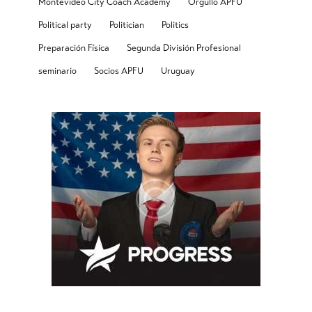
Montevideo City Coach Academy
Orgullo APFU
Political party
Politician
Politics
Preparación Física
Segunda División Profesional
seminario
Socios APFU
Uruguay