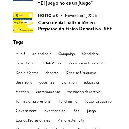
“El juego no es un juego”
November 2, 2025
NOTICIAS
Curso de Actualización en
Preparación Física Deportiva ISEF
Tags
APFU
aprendizaje
Campaign
Candidate
capacitación
Club Albion
curso de actualización
Daniel Castro
deporte
Deporte Uruguayo
desarrollo
docentes
Donation
educación
Election
entrenamiento
formación deportiva
formación profesional
Fundraising
Fútbol Uruguayo
Government
investigación
ISEF
juego
Logros Profesionales
Manchester City