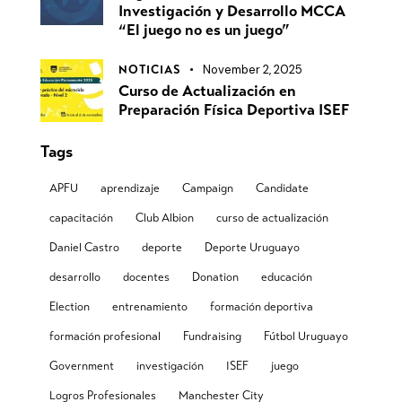
Investigación y Desarrollo MCCA
“El juego no es un juego”
November 2, 2025
NOTICIAS
Curso de Actualización en
Preparación Física Deportiva ISEF
Tags
APFU
aprendizaje
Campaign
Candidate
capacitación
Club Albion
curso de actualización
Daniel Castro
deporte
Deporte Uruguayo
desarrollo
docentes
Donation
educación
Election
entrenamiento
formación deportiva
formación profesional
Fundraising
Fútbol Uruguayo
Government
investigación
ISEF
juego
Logros Profesionales
Manchester City